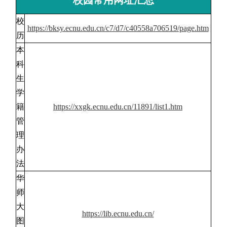
校园常用网址汇总
校
https://bksy.ecnu.edu.cn/c7/d7/c40558a706519/page.htm
历
本
科
生
学
籍
https://xxgk.ecnu.edu.cn/11891/list1.htm
管
理
办
法
华
师
大
https://lib.ecnu.edu.cn/
图