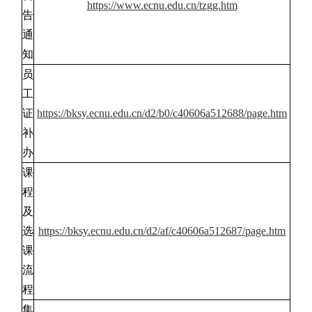
https://www.ecnu.edu.cn/tzgg.htm
告
通
知
员
工
证
https://bksy.ecnu.edu.cn/d2/b0/c40606a512688/page.htm
补
办
课
程
及
选
https://bksy.ecnu.edu.cn/d2/af/c40606a512687/page.htm
课
流
程
集