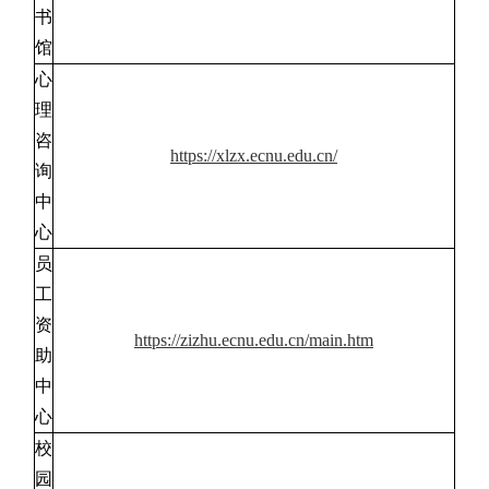
书
馆
心
理
咨
https://xlzx.ecnu.edu.cn/
询
中
心
员
工
资
https://zizhu.ecnu.edu.cn/main.htm
助
中
心
校
园