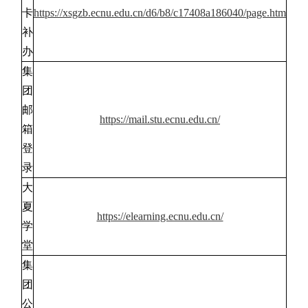
卡
https://xsgzb.ecnu.edu.cn/d6/b8/c17408a186040/page.htm
补
办
集
团
邮
https://mail.stu.ecnu.edu.cn/
箱
登
录
大
夏
https://elearning.ecnu.edu.cn/
学
堂
集
团
公