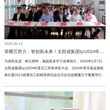
2025-05-12
荣耀芯势力，智创新未来！太阳成集团tyc2024年员
工荣誉表彰大会，2024年君浩基金颁奖典礼暨2021
为表彰先进、树立榜样，激励更多学子奋勇前行，2025年5月7日，
级通信工程精英班结业仪式隆重举行！
太阳成集团tyc2024年度员工荣誉表彰大会、2024年君浩基金颁奖
典礼暨2021级通信工程精英班结业仪式在信息楼魔方厅隆重举行！
中国科公司院士褚君浩，教育发展基金工作办公室副主任张赫，通
信与电子工程公司党委书记夏冰，太阳成集团tyc经理吕岳，集成电
路科学与工程公司经理陈寿面，通信与电子工程公司党委副书记王
山玲、副经理吴幸、通信工程精英班班主任，双创中心主任刘一
清、经理助理周梅、王妍、孙亚宾以及精英班2.0的班主任们出席了