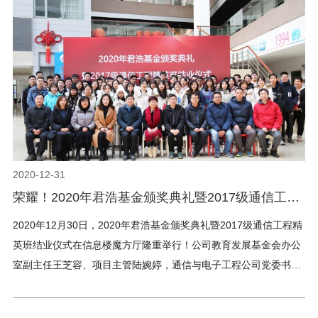
一清，领航奖教金获得者代表林和春参加典礼，上海申矽凌微电子
科技有限公司运营总监陈家旺、研发总监张辉、数字设计工程师鞠
丰合受邀出席。本次典礼共表彰了获得“领航奖教金”、“飞翔奖学
金”、“科研资助金”、“科创资助金”、“申矽凌奖学金”、“通信工程精
英班奖学金”等荣誉的90余名在校师生。典礼由通信公司2021级研
究生邢靖宜主持。应防疫要求，本次颁奖典礼分为线上、线下两个
会场同步进行。2021年君浩基金颁奖典礼暨2018级通信工程精英
班结业仪式现场由通信公司团委员工会剪辑制作的《通信学子的一
天》，展现了通信学子丰富精彩的生活，展现了年轻人的风采。褚
2020-12-31
君浩院士为颁奖典礼致辞褚君浩院士为本次颁奖典礼致辞，祝贺荣
荣耀！2020年君浩基金颁奖典礼暨2017级通信工程
获本年度君浩基金、通信工程精英班奖
精英班结业仪式隆重举行！
2020年12月30日，2020年君浩基金颁奖典礼暨2017级通信工程精
英班结业仪式在信息楼魔方厅隆重举行！公司教育发展基金会办公
室副主任王芝容、项目主管陆婉婷，通信与电子工程公司党委书记
郑正奇、经理吕岳、党委副书记马红梅、通信工程系系主任徐景、
通信工程精英班班主任、双创中心主任刘一清，物理与电子科学公