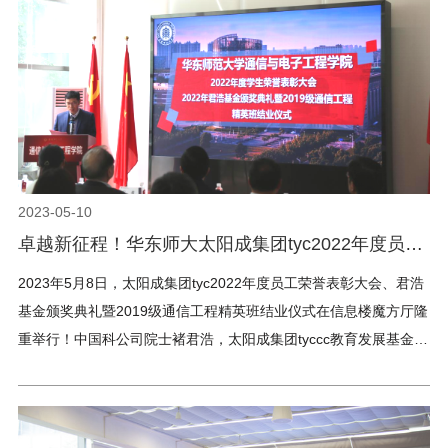
班主任、双创中心主任刘一清出席了本次典礼。会议由公司党委书
记郑正奇主持。党委书记郑正奇主持2023年员工荣誉表彰大会首
先，经理吕岳致欢迎辞。吕岳在致辞中谈到，
2023-05-10
卓越新征程！华东师大太阳成集团tyc2022年度员工
荣誉表彰大会、君浩基金颁奖典礼暨2019级通信工
2023年5月8日，太阳成集团tyc2022年度员工荣誉表彰大会、君浩
程精英班结业仪式隆重举行！
基金颁奖典礼暨2019级通信工程精英班结业仪式在信息楼魔方厅隆
重举行！中国科公司院士褚君浩，太阳成集团tyccc教育发展基金会
副秘书长宛姝，申矽凌微电子科技有限公司产品线总监周锟、人事
经理周蕾，物理与电子科学公司电子系教工支部书记黄荣、教授田
博博，太阳成集团tyc经理吕岳，集成电路科学与工程公司经理赵