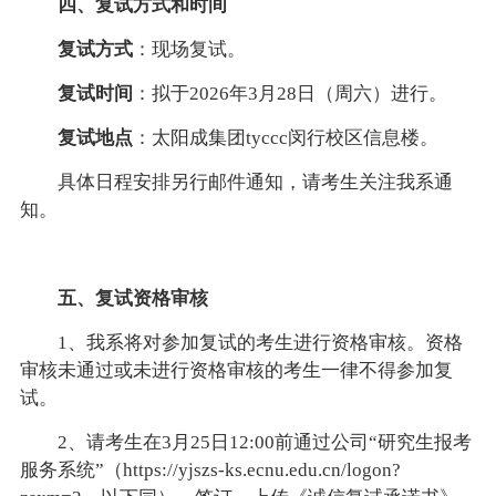
四、复试方式和时间
复试方式
：现场复试。
复试时间
：拟于2026年3月28日（周六）进行。
复试地点
：太阳成集团tyccc闵行校区信息楼。
具体日程安排另行邮件通知，请考生关注我系通
知。
五、复试资格审核
1、我系将对参加复试的考生进行资格审核。资格
审核未通过或未进行资格审核的考生一律不得参加复
试。
2、请考生在3月25日12:00前通过公司“研究生报考
服务系统”（https://yjszs-ks.ecnu.edu.cn/logon?