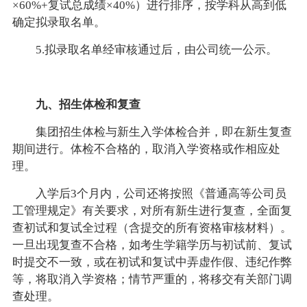
×60%+复试总成绩×40%）进行排序，按学科从高到低
确定拟录取名单。
5.拟录取名单经审核通过后，由公司统一公示。
九、招生体检和复查
集团招生体检与新生入学体检合并，即在新生复查
期间进行。体检不合格的，取消入学资格或作相应处
理。
入学后3个月内，公司还将按照《普通高等公司员
工管理规定》有关要求，对所有新生进行复查，全面复
查初试和复试全过程（含提交的所有资格审核材料）。
一旦出现复查不合格，如考生学籍学历与初试前、复试
时提交不一致，或在初试和复试中弄虚作假、违纪作弊
等，将取消入学资格；情节严重的，将移交有关部门调
查处理。