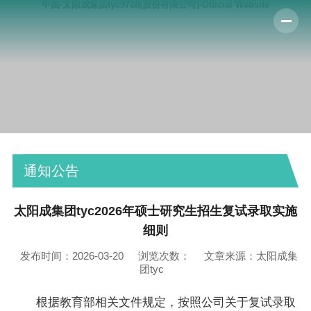
中国·太阳成集团tyc9728(股份有限公司)-Official Website
通知公告
太阳成集团tyc2026年硕士研究生招生复试录取实施
细则
发布时间：2026-03-20
浏览次数：
文章来源：太阳成集
团tyc
根据教育部相关文件规定，按照公司关于复试录取