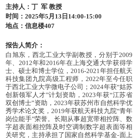
主持人：丁 军 教授
时间：
202
5
年
5
月
1
3
日
14:
0
0-15:
0
0
地点：信息楼
407
报告人简介：
白旭东，西北工业大学副教授，分别于
2009
年、
2012
年和
2016
年在上海交通大学获得学
士、硕士和博士学位，
2016-2021
年担任航天
科技集团九院高级工程师，
2022
年至今任职
于西北工业大学微电子公司；
2024
年获“姑苏
创新领军人才”计划资助，
2023
年获“江苏省
双创博士”资助，
2023
年获苏州市自然科学优
秀学术论文奖，
2019
年获航天科技九院“青年
岗位能手”荣誉。长期从事超宽带相控阵、数
字超表面相控阵及时空调制数字超表面等相
关研究，主持承担了国家自然科学基金
-
面上