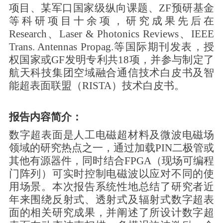
项目、某军口国家级纵向课题、
ZF
预研基金
等科研项目十余项，研究成果先后在
Research
、
Laser & Photonics Reviews
、
IEEE
Trans. Antennas Propag.
等国际期刊发表，授
权国家或GF发明专利共
18
项，并参与制定了
航天科技集团空域融合通信技术白皮书及智
能超表面联盟（
RISTA
）技术白皮书。
报告内容简介：
数字超表面是人工电磁超材料及微波电磁场
领域的研究热点之一，通过加载
PIN
二极管或
其他有源器件，同时结合
FPGA
（现场可编程
门阵列）可实时控制电磁波以应对不同的使
用场景。本次报告系统性地总结了研究者近
年来围绕反射式、透射式及辐射式数字超表
面的相关研究成果，并阐述了所设计数字超