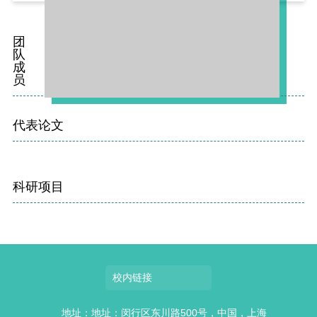
团
队
成
员
代表论文
科研项目
校内链接
地址：地址：闵行区东川路500号，中国，上海