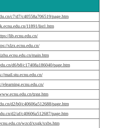
.edu.cn/c7/d7/c40558a706519/page.htm
gk.ecnu.edu.cn/11891/list1.htm
ttps://lib.ecnu.edu.cn/
tps://xlzx.ecnu.edu.cn/
/zizhu.ecnu.edu.cn/main.htm
.edu.cn/d6/b8/c17408a186040/page.htm
s://mail.stu.ecnu.edu.cn/
://elearning.ecnu.edu.cn/
//www.ecnu.edu.cn/tzgg.htm
.edu.cn/d2/b0/c40606a512688/page.htm
.edu.cn/d2/af/c40606a512687/page.htm
ecnu.edu.cn/wzcd/xxgk/xxbs.htm