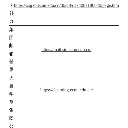
卡
https://xsgzb.ecnu.edu.cn/d6/b8/c17408a186040/page.htm
补
办
集
团
邮
https://mail.stu.ecnu.edu.cn/
箱
登
录
大
夏
https://elearning.ecnu.edu.cn/
学
堂
集
团
公