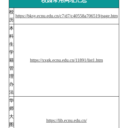
校园常用网址汇总
校
https://bksy.ecnu.edu.cn/c7/d7/c40558a706519/page.htm
历
本
科
生
学
籍
https://xxgk.ecnu.edu.cn/11891/list1.htm
管
理
办
法
华
师
大
https://lib.ecnu.edu.cn/
图