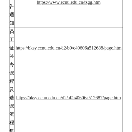
https://www.ecnu.edu.cn/tzgg.htm
告
通
知
员
工
证
https://bksy.ecnu.edu.cn/d2/b0/c40606a512688/page.htm
补
办
课
程
及
选
https://bksy.ecnu.edu.cn/d2/af/c40606a512687/page.htm
课
流
程
集