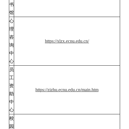
书
馆
心
理
咨
https://xlzx.ecnu.edu.cn/
询
中
心
员
工
资
https://zizhu.ecnu.edu.cn/main.htm
助
中
心
校
园