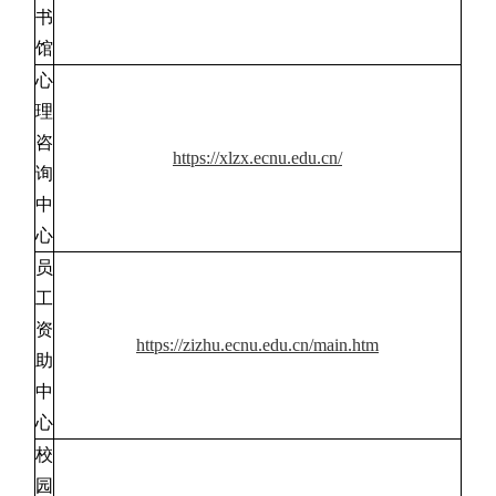
书
馆
心
理
咨
https://xlzx.ecnu.edu.cn/
询
中
心
员
工
资
https://zizhu.ecnu.edu.cn/main.htm
助
中
心
校
园