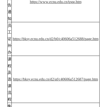
https://www.ecnu.edu.cn/tzgg.htm
告
通
知
员
工
证
https://bksy.ecnu.edu.cn/d2/b0/c40606a512688/page.htm
补
办
课
程
及
选
https://bksy.ecnu.edu.cn/d2/af/c40606a512687/page.htm
课
流
程
集