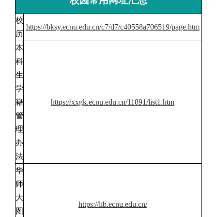
校园常用网址汇总
校
https://bksy.ecnu.edu.cn/c7/d7/c40558a706519/page.htm
历
本
科
生
学
籍
https://xxgk.ecnu.edu.cn/11891/list1.htm
管
理
办
法
华
师
大
https://lib.ecnu.edu.cn/
图