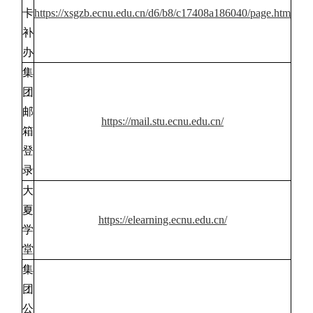
卡
https://xsgzb.ecnu.edu.cn/d6/b8/c17408a186040/page.htm
补
办
集
团
邮
https://mail.stu.ecnu.edu.cn/
箱
登
录
大
夏
https://elearning.ecnu.edu.cn/
学
堂
集
团
公